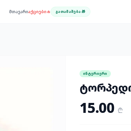
მთავარი
აქციები
🔥
ᲒᲐᲗᲐᲛᲐᲨᲔᲑᲐ 🎁
ᲘᲜᲢᲔᲠᲘᲔᲠᲘ
ტორპედო
15.00
₾