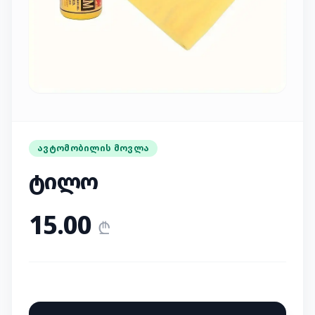
დადასტურება
ᲐᲕᲢᲝᲛᲝᲑᲘᲚᲘᲡ ᲛᲝᲕᲚᲐ
ტილო
15.00
₾